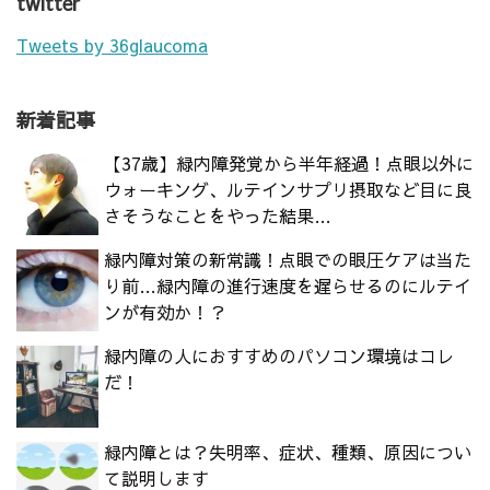
twitter
Tweets by 36glaucoma
新着記事
【37歳】緑内障発覚から半年経過！点眼以外に
ウォーキング、ルテインサプリ摂取など目に良
さそうなことをやった結果…
緑内障対策の新常識！点眼での眼圧ケアは当た
り前…緑内障の進行速度を遅らせるのにルテイ
ンが有効か！？
緑内障の人におすすめのパソコン環境はコレ
だ！
緑内障とは？失明率、症状、種類、原因につい
て説明します