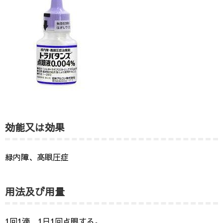
効能又は効果
緑内障、高眼圧症
用法及び用量
1回1滴、1日1回点眼する。