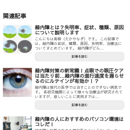
関連記事
緑内障とは？失明率、症状、種類、原因
について説明します
こんにちは高柳（たかやなぎ）です。 この記事で
は、緑内障の症状、種類、原因、失明率、治療法に
ついてまとめています。 緑内障がどん...
記事を読む
緑内障対策の新常識！点眼での眼圧ケア
は当たり前…緑内障の進行速度を遅らせ
るのにルテインが有効か！？
緑内障は現代の医学では治すことのできない病気で
す。 各研究機関によって様々な治療法が研究されて
いますが、悲しいことに実用までは...
記事を読む
緑内障の人におすすめのパソコン環境は
コレだ！